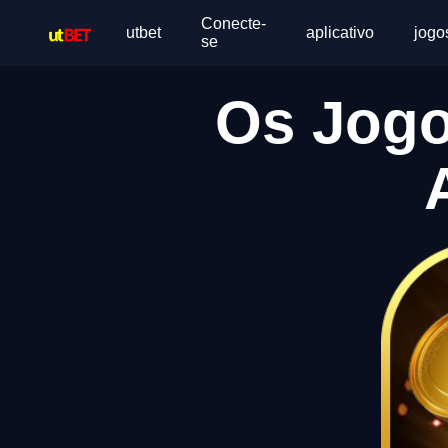
Conecte-
utbet
aplicativo
jogo
se
Os Jogo