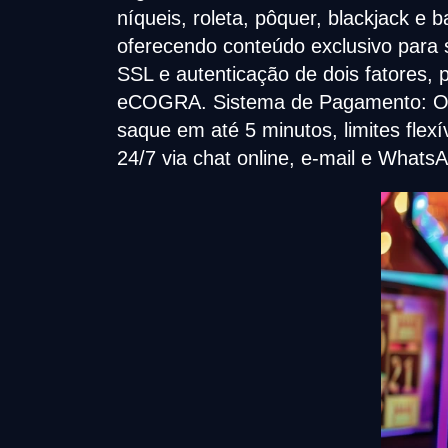
níqueis, roleta, pôquer, blackjack 
oferecendo conteúdo exclusivo para se
SSL e autenticação de dois fatores,
eCOGRA. Sistema de Pagamento: Ofer
saque em até 5 minutos, limites flex
24/7 via chat online, e-mail e What