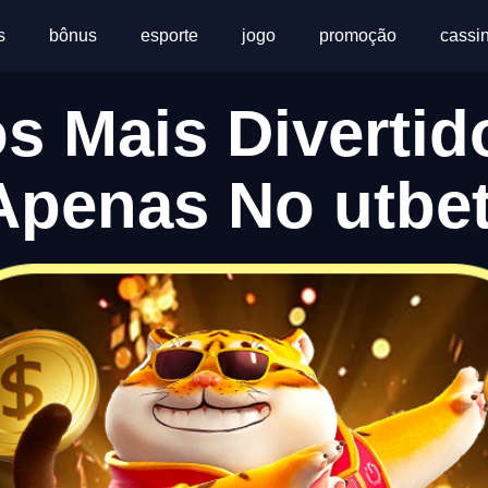
s
bônus
esporte
jogo
promoção
cassi
s Mais Divertid
Apenas No utbet