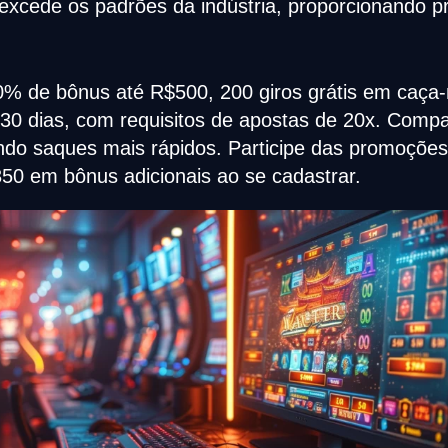
xcede os padrões da indústria, proporcionando pr
% de bônus até R$500, 200 giros grátis em caça-
30 dias, com requisitos de apostas de 20x. Compa
do saques mais rápidos. Participe das promoções a
50 em bônus adicionais ao se cadastrar.