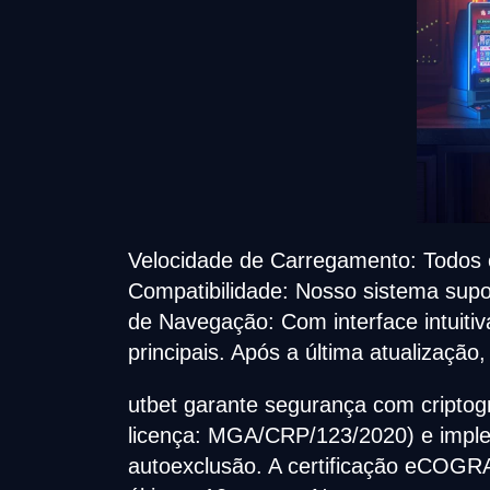
Velocidade de Carregamento: Todos o
Compatibilidade: Nosso sistema supo
de Navegação: Com interface intuit
principais. Após a última atualizaç
utbet garante segurança com criptog
licença: MGA/CRP/123/2020) e implem
autoexclusão. A certificação eCOGRA