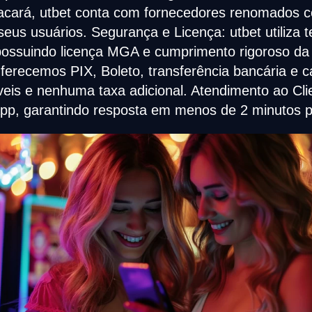
e bacará, utbet conta com fornecedores renomados
us usuários. Segurança e Licença: utbet utiliza te
 possuindo licença MGA e cumprimento rigoroso da
ecemos PIX, Boleto, transferência bancária e c
íveis e nenhuma taxa adicional. Atendimento ao Cli
sApp, garantindo resposta em menos de 2 minutos 