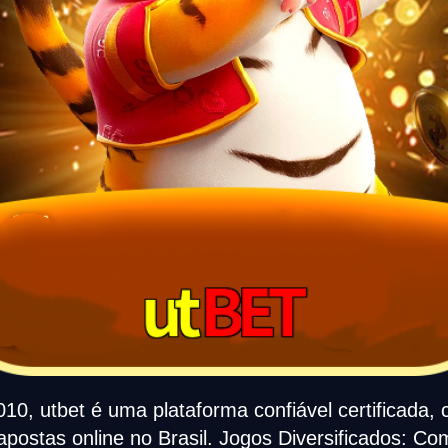
10, utbet é uma plataforma confiável certificada,
apostas online no Brasil. Jogos Diversificados: Co