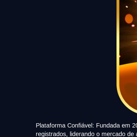
Plataforma Confiável: Fundada em 20
registrados, liderando o mercado de 