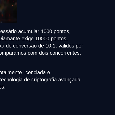
cessário acumular 1000 pontos,
iamante exige 10000 pontos,
a de conversão de 10:1, válidos por
 Comparamos com dois concorrentes,
otalmente licenciada e
ecnologia de criptografia avançada,
os.